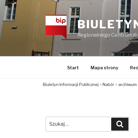
Przejdź
do
treści
BIULETY
Regionalnego Centrum Kul
Start
Mapa strony
Red
Biuletyn Informacji Publicznej
>
Nabór
>
archiwum
Szukaj:
Szuka