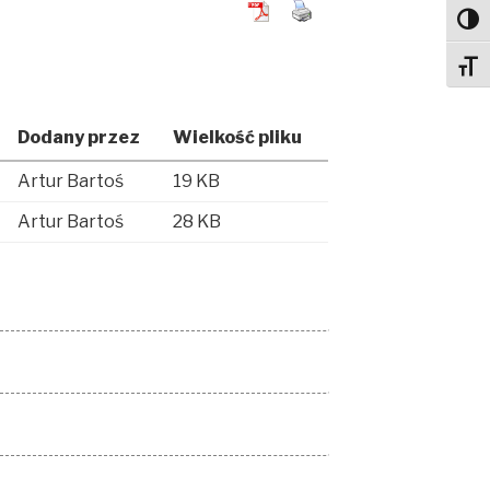
Toggl
Toggl
Dodany przez
Wielkość pliku
Artur Bartoś
19 KB
Artur Bartoś
28 KB