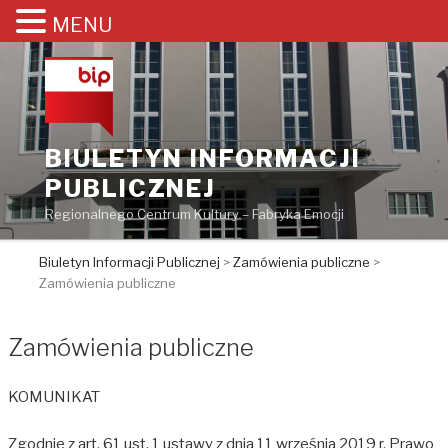
MENU
Przejdź
do
treści
BIULETYN INFORMACJI
PUBLICZNEJ
Regionalnego Centrum Kultury – Fabryka Emocji
Biuletyn Informacji Publicznej
>
Zamówienia publiczne
>
Zamówienia publiczne
Zamówienia publiczne
KOMUNIKAT
Zgodnie z art. 61 ust. 1 ustawy z dnia 11 września 2019 r. Prawo