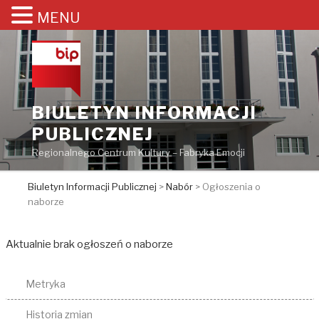
MENU
Przejdź
do
treści
BIULETYN INFORMACJI
PUBLICZNEJ
Regionalnego Centrum Kultury – Fabryka Emocji
Biuletyn Informacji Publicznej
>
Nabór
>
Ogłoszenia o
naborze
Aktualnie brak ogłoszeń o naborze
Metryka
Historia zmian