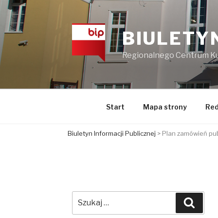
Przejdź
do
treści
BIULETY
Regionalnego Centrum Kul
Start
Mapa strony
Red
Biuletyn Informacji Publicznej
>
Plan zamówień pub
Szukaj:
Szuka