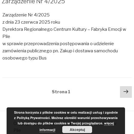
Zarządzenie Nr 4/2025
Zarządzenie Nr 4/2025
z dnia 23 czerwca 2025 roku
Dyrektora Regionalnego Centrum Kultury – Fabryka Emocji w
Pile
w sprawie przeprowadzenia postępowania o udzielenie
zamówienia publicznego pn. Zakup i dostawa samochodu
osobowego typu Bus
Stronicowanie
Na
Strona
1
st
wpisów
Strona korzysta z plików cookies w celu realizacji usług i zgodnie
z Polityką Prywatności. Możesz określić warunki przechowywania
Copyright 2012-2026 Regionalne Centrum Kultury w
lub dostępu do plików cookies w Twojej przeglądarce.
więcej
Akceptuj
informacji
Pile