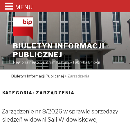
MENU
Przejdź
do
treści
BIULETYN INFORMACJI
PUBLICZNEJ
Regionalnego Centrum Kultury – Fabryka Emocji
Biuletyn Informacji Publicznej
>
Zarządzenia
KATEGORIA:
ZARZĄDZENIA
Zarządzenie nr 8/2026 w sprawie sprzedaży
siedzeń widowni Sali Widowiskowej