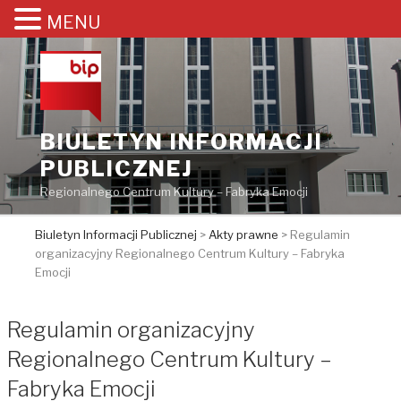
MENU
Przejdź
do
treści
BIULETYN INFORMACJI
PUBLICZNEJ
Regionalnego Centrum Kultury – Fabryka Emocji
Biuletyn Informacji Publicznej
>
Akty prawne
>
Regulamin
organizacyjny Regionalnego Centrum Kultury – Fabryka
Emocji
Regulamin organizacyjny
Regionalnego Centrum Kultury –
Fabryka Emocji