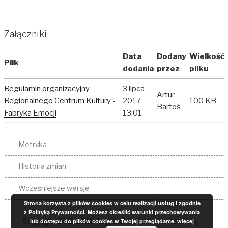
Załączniki
Data
Dodany
Wielkość
Plik
dodania
przez
pliku
Regulamin organizacyjny
3 lipca
Artur
Regionalnego Centrum Kultury -
2017
100 KB
Bartoś
Fabryka Emocji
13:01
Metryka
Historia zmian
Wcześniejsze wersje
Strona korzysta z plików cookies w celu realizacji usług i zgodnie
z Polityką Prywatności. Możesz określić warunki przechowywania
Copyright 2012-2026 Regionalne Centrum Kultury w
lub dostępu do plików cookies w Twojej przeglądarce.
więcej