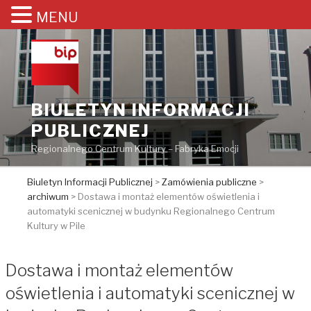
MENU
Przejdź
do
treści
BIULETYN INFORMACJI
PUBLICZNEJ
Regionalnego Centrum Kultury – Fabryka Emocji
Biuletyn Informacji Publicznej
>
Zamówienia publiczne
>
archiwum
>
Dostawa i montaż elementów oświetlenia i
automatyki scenicznej w budynku Regionalnego Centrum
Kultury w Pile
Dostawa i montaż elementów
oświetlenia i automatyki scenicznej w