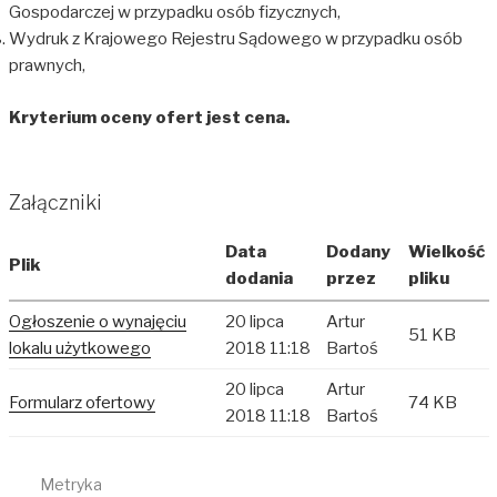
Gospodarczej w przypadku osób fizycznych,
Wydruk z Krajowego Rejestru Sądowego w przypadku osób
prawnych,
Kryterium oceny ofert jest cena.
Załączniki
Data
Dodany
Wielkość
Plik
dodania
przez
pliku
Ogłoszenie o wynajęciu
20 lipca
Artur
51 KB
lokalu użytkowego
2018 11:18
Bartoś
20 lipca
Artur
Formularz ofertowy
74 KB
2018 11:18
Bartoś
Metryka