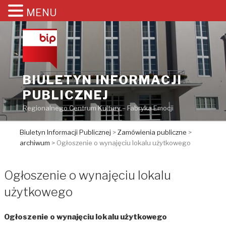
MENU
Przejdź
do
treści
BIULETYN INFORMACJI
PUBLICZNEJ
Regionalnego Centrum Kultury – Fabryka Emocji
Biuletyn Informacji Publicznej
>
Zamówienia publiczne
>
archiwum
>
Ogłoszenie o wynajęciu lokalu użytkowego
Ogłoszenie o wynajęciu lokalu
użytkowego
Ogłoszenie o wynajęciu lokalu użytkowego