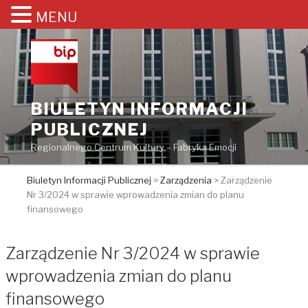
MENU
Przejdź
do
treści
BIULETYN INFORMACJI
PUBLICZNEJ
Regionalnego Centrum Kultury – Fabryka Emocji
Biuletyn Informacji Publicznej
>
Zarządzenia
>
Zarządzenie
Nr 3/2024 w sprawie wprowadzenia zmian do planu
finansowego
Zarządzenie Nr 3/2024 w sprawie
wprowadzenia zmian do planu
finansowego