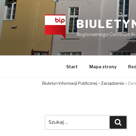
Przejdź
do
treści
BIULETY
Regionalnego Centrum Kul
Start
Mapa strony
Red
Biuletyn Informacji Publicznej
>
Zarządzenia
>
Zarz
Szukaj:
Szuka