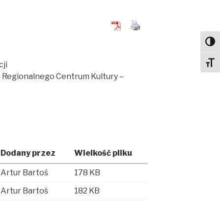
Toggl
ji
Toggl
 Regionalnego Centrum Kultury –
Dodany przez
Wielkość pliku
Artur Bartoś
178 KB
Artur Bartoś
182 KB