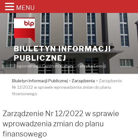
MENU
Przejdź
do
treści
BIULETYN INFORMACJI
PUBLICZNEJ
Regionalnego Centrum Kultury – Fabryka Emocji
Biuletyn Informacji Publicznej
>
Zarządzenia
>
Zarządzenie
Nr 12/2022 w sprawie wprowadzenia zmian do planu
finansowego
Zarządzenie Nr 12/2022 w sprawie
wprowadzenia zmian do planu
finansowego