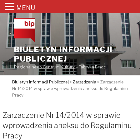
MENU
Przejdź
do
treści
BIULETYN INFORMACJI
PUBLICZNEJ
Regionalnego Centrum Kultury – Fabryka Emocji
Biuletyn Informacji Publicznej
>
Zarządzenia
>
Zarządzenie
Nr 14/2014 w sprawie wprowadzenia aneksu do Regulaminu
Pracy
Zarządzenie Nr 14/2014 w sprawie
wprowadzenia aneksu do Regulaminu
Pracy