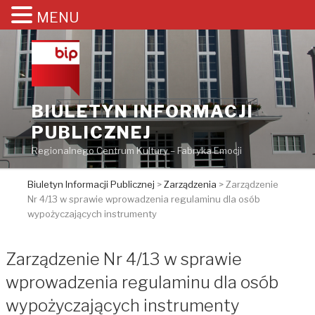
MENU
Przejdź
do
treści
BIULETYN INFORMACJI
PUBLICZNEJ
Regionalnego Centrum Kultury – Fabryka Emocji
Biuletyn Informacji Publicznej
>
Zarządzenia
>
Zarządzenie
Nr 4/13 w sprawie wprowadzenia regulaminu dla osób
wypożyczających instrumenty
Zarządzenie Nr 4/13 w sprawie
wprowadzenia regulaminu dla osób
wypożyczających instrumenty