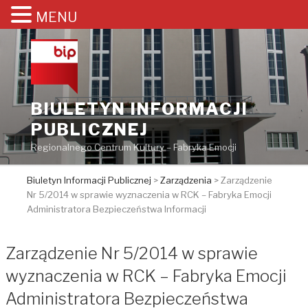
MENU
Przejdź
do
treści
BIULETYN INFORMACJI
PUBLICZNEJ
Regionalnego Centrum Kultury – Fabryka Emocji
Biuletyn Informacji Publicznej
>
Zarządzenia
>
Zarządzenie
Nr 5/2014 w sprawie wyznaczenia w RCK – Fabryka Emocji
Administratora Bezpieczeństwa Informacji
Zarządzenie Nr 5/2014 w sprawie
wyznaczenia w RCK – Fabryka Emocji
Administratora Bezpieczeństwa