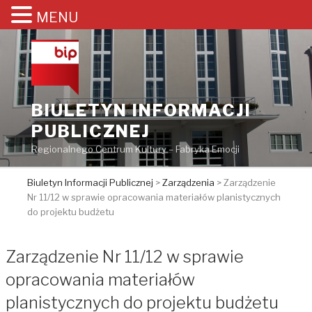
MENU
Przejdź
do
treści
BIULETYN INFORMACJI
PUBLICZNEJ
Regionalnego Centrum Kultury – Fabryka Emocji
Biuletyn Informacji Publicznej
>
Zarządzenia
>
Zarządzenie
Nr 11/12 w sprawie opracowania materiałów planistycznych
do projektu budżetu
Zarządzenie Nr 11/12 w sprawie
opracowania materiałów
planistycznych do projektu budżetu