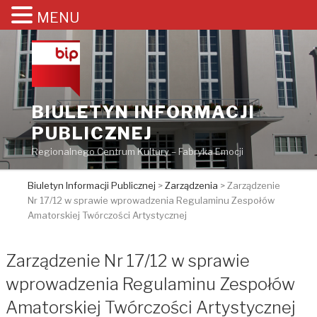
MENU
Przejdź
do
treści
BIULETYN INFORMACJI
PUBLICZNEJ
Regionalnego Centrum Kultury – Fabryka Emocji
Biuletyn Informacji Publicznej
>
Zarządzenia
>
Zarządzenie
Nr 17/12 w sprawie wprowadzenia Regulaminu Zespołów
Amatorskiej Twórczości Artystycznej
Zarządzenie Nr 17/12 w sprawie
wprowadzenia Regulaminu Zespołów
Amatorskiej Twórczości Artystycznej