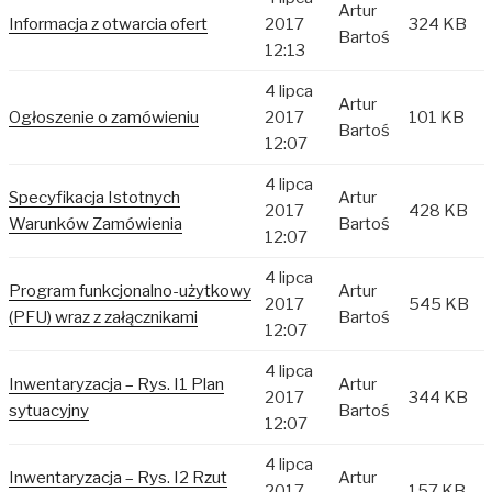
Artur
Informacja z otwarcia ofert
2017
324 KB
Bartoś
12:13
4 lipca
Artur
Ogłoszenie o zamówieniu
2017
101 KB
Bartoś
12:07
4 lipca
Specyfikacja Istotnych
Artur
2017
428 KB
Warunków Zamówienia
Bartoś
12:07
4 lipca
Program funkcjonalno-użytkowy
Artur
2017
545 KB
(PFU) wraz z załącznikami
Bartoś
12:07
4 lipca
Inwentaryzacja – Rys. I1 Plan
Artur
2017
344 KB
sytuacyjny
Bartoś
12:07
4 lipca
Inwentaryzacja – Rys. I2 Rzut
Artur
2017
157 KB