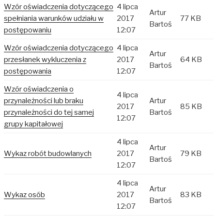
Wzór oświadczenia dotyczącego
4 lipca
Artur
spełniania warunków udziału w
2017
77 KB
Bartoś
postępowaniu
12:07
Wzór oświadczenia dotyczącego
4 lipca
Artur
przesłanek wykluczenia z
2017
64 KB
Bartoś
postępowania
12:07
Wzór oświadczenia o
4 lipca
przynależności lub braku
Artur
2017
85 KB
przynależności do tej samej
Bartoś
12:07
grupy kapitałowej
4 lipca
Artur
Wykaz robót budowlanych
2017
79 KB
Bartoś
12:07
4 lipca
Artur
Wykaz osób
2017
83 KB
Bartoś
12:07