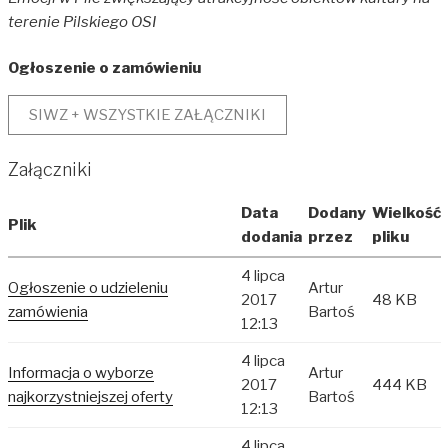
terenie Pilskiego OSI
Ogłoszenie o zamówieniu
SIWZ + WSZYSTKIE ZAŁĄCZNIKI
Załączniki
Data
Dodany
Wielkość
Plik
dodania
przez
pliku
4 lipca
Ogłoszenie o udzieleniu
Artur
2017
48 KB
zamówienia
Bartoś
12:13
4 lipca
Informacja o wyborze
Artur
2017
444 KB
najkorzystniejszej oferty
Bartoś
12:13
4 lipca