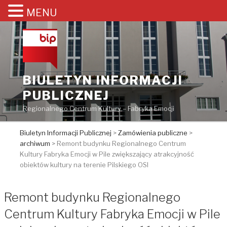
MENU
Przejdź
do
treści
BIULETYN INFORMACJI
PUBLICZNEJ
Regionalnego Centrum Kultury – Fabryka Emocji
Biuletyn Informacji Publicznej
>
Zamówienia publiczne
>
archiwum
>
Remont budynku Regionalnego Centrum
Kultury Fabryka Emocji w Pile zwiększający atrakcyjność
obiektów kultury na terenie Pilskiego OSI
Remont budynku Regionalnego
Centrum Kultury Fabryka Emocji w Pile